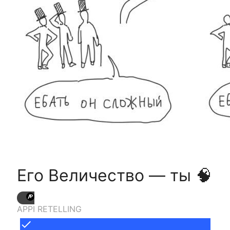
Его Величество — ты 🧠
APPI RETELLING
done