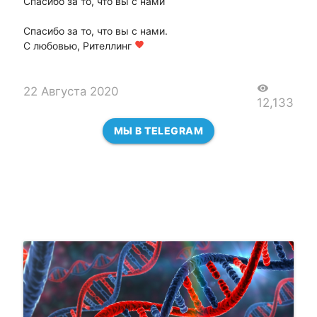
Спасибо за то, что вы с нами
Спасибо за то, что вы с нами.
С любовью, Рителлинг
favorite
visibility
22 Августа 2020
12,133
МЫ В TELEGRAM