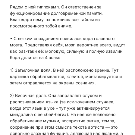
Рядом с ней гиппокамп. Он ответственен за
функционирование долговременной памяти.
Благодаря нему ты помнишь все тайтлы из
просмотренного тобой аниме.
• С легким опозданием появилась кора головного
мозга. Представляя себя, мозг, вероятнее всего, видит
как раз-таки её: молодую, сильную и полную извилин.
Кора делится на 4 зоны:
1) Затылочная доля. В ней расположено зрение. Тут
картинка обрабатывается, клеится, монтажируется и
затем отправляется на экраны сознания.
2) Височная доля. Она заправляет слухом и
распознаванием языка (за исключением случаев,
когда этот язык в ухе – тут уже активизируется
миндалина с её «бей-беги»). На неё же возложено
обрабатывание музыки, восприятие ритма, темпа,
сохранение при этом смысла текста артиста — это
довольно сложная функция, делающая нас людьми, а