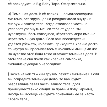
её расходуют на Big Baby Tape. Омерзительно.
3) Теменная доля. В её лапках — соматосенсорная
система, реагирующая на раздражители внутри и
снаружи вашего тела. Когда стволовая часть не
успевает увернуть мешок тебя от удара, ты
чувствуешь боль холодного, чёрствого мира именно
через теменную долю. Если вам впоследствии
удаётся убежать, но бежать приходится крайне долго,
то наутро вы просыпаетесь с ноющими мышцами ног.
За чувство этой боли тоже отвечает теменная доля. В
этом плане она почти как красная лампочка,
сигнализирующая о неполадках.
[Также на ней тяжким грузом лежит «внимание». Если
вы повредите теменную долю, то вам будет
безразлична левая часть вашего тела (доля
преимущественно следит за правым полушарием),
иногда вы вообще не будете признавать её за часть
своего тела.]