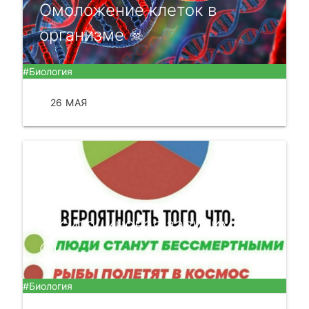
Омоложение клеток в
организме ☠
#Биология
26 МАЯ
ЧИТАТЬ
Окситоциновая зависимоть
🥴
#Биология