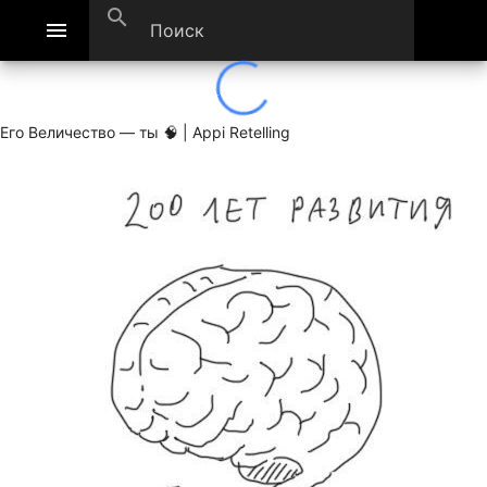
search
menu
Его Величество — ты 🧠 | Appi Retelling