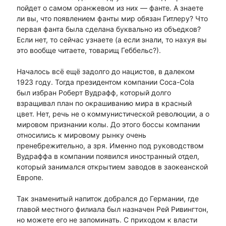
пойдет о самом оранжевом из них — фанте. А знаете
ли вы, что появлением фанты мир обязан Гитлеру? Что
первая фанта была сделана буквально из объедков?
Если нет, то сейчас узнаете (а если знали, то нахуя вы
это вообще читаете, товарищ Геббельс?).
Началось всё ещё задолго до нацистов, в далеком
1923 году. Тогда президентом компании Coca-Cola
был избран Роберт Вудрафф, который долго
взращивал план по окрашиванию мира в красный
цвет. Нет, речь не о коммунистической революции, а о
мировом признании колы. До этого боссы компании
относились к мировому рынку очень
пренебрежительно, а зря. Именно под руководством
Вудраффа в компании появился иностранный отдел,
который занимался открытием заводов в заокеанской
Европе.
Так знаменитый напиток добрался до Германии, где
главой местного филиала был назначен Рей Ривингтон,
но можете его не запоминать. С приходом к власти