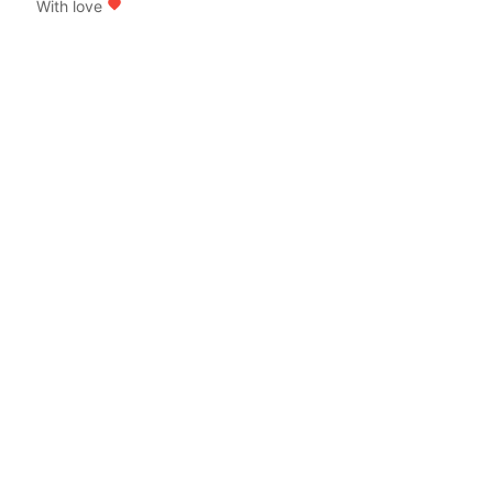
With love
favorite