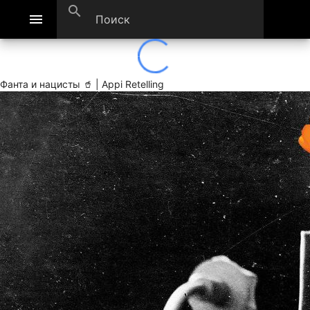
search
menu
Фанта и нацисты 🥤 | Appi Retelling