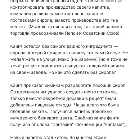
открыла свой иностранный отдел. Чтобы полностью
контролировать производство своего напитка,
компания решила самостоятельно заняться
поставками сиропа, вместо производства его «на
месте». (Мы как-то писали о том, как такой вариант
торговли проворачивали Пепси и Советский Союз).
Кайнт остался без самого важного ингредиента —
сиропа, который придавал напитку тот самый вкус. Не
желая жить на улице, Макс (не Заречин) [но я тоже не
хочу] решил продолжить выпускать сладкий напиток
на своем заводе. Но как это сделать без сиропа?
Кайнт приказал химикам разработать похожий сироп.
Со временем им удалось создать нечто похожее,
только вместо секретной добавки в рецепт были
добавлены пищевые отходы. Чаще всего это была
плодовая мякоть. Получился напиток довольно
интересного бежевого цвета. Своё название фанта
получила от слова "фантазия" (по-немецки "Fantasie").
Новый напиток стал хитом. Во многом этому