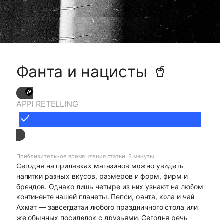
Фанта и нацисты 🥤
APPI RETELLING
done
Приблизительное время чтения статьи: 3 минуты
Сегодня на прилавках магазинов можно увидеть
напитки разных вкусов, размеров и форм, фирм и
брендов. Однако лишь четыре из них узнают на любом
континенте нашей планеты. Пепси, фанта, кола и чай
Ахмат — завсегдатаи любого праздничного стола или
же обычных посиделок с друзьями. Сегодня речь