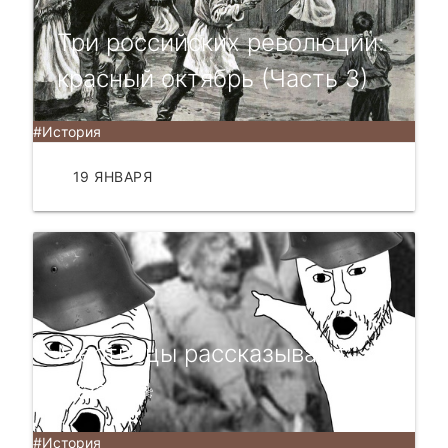
Три российских революции:
красный октябрь (Часть 3)
#История
19 ЯНВАРЯ
ЧИТАТЬ
Мертвецы рассказывают
сказки☠
#История