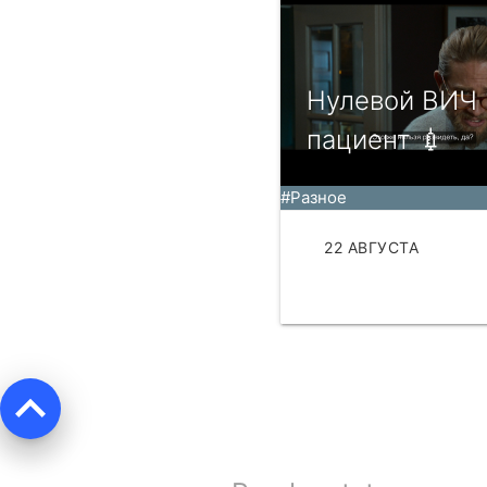
Нулевой ВИЧ
пациент 💉
#Разное
22 АВГУСТА
ЧИТАТЬ
keyboard_arrow_up