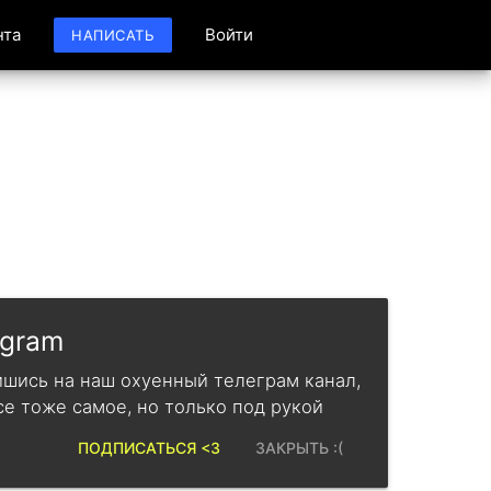
нта
Войти
НАПИСАТЬ
egram
шись на наш охуенный телеграм канал,
се тоже самое, но только под рукой
ПОДПИСАТЬСЯ <3
ЗАКРЫТЬ :(