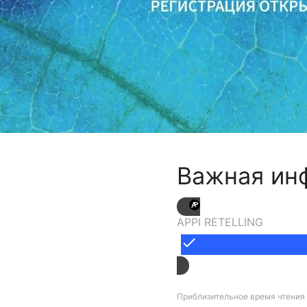
Важная ин
APPI RETELLING
done
Приблизительное время чтения 