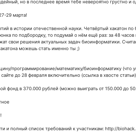
идейный, но в последнее время тебе невероятно грустно и о
27-29 марта!
тий в истории отечественной науки. Четвёртый хакатон по 
юнка по подбородку, то подумай о нём ещё раз: за 48 часов
жат свои решения актуальных задач биоинформатики. Считай
акатона можешь стать именно ты ;)
цину/программирование/математику/биоинформатику (что уг
 сайте до 28 февраля включительно (ссылка в хвосте статьи
вой фонд в 370.000 рублей (можно выиграть от 150.000 до 50
тное
!
и и полный список требований к участникам: http://biohack.