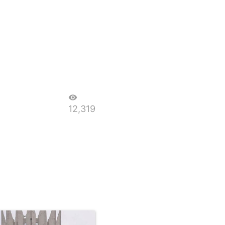
visibility
12,319