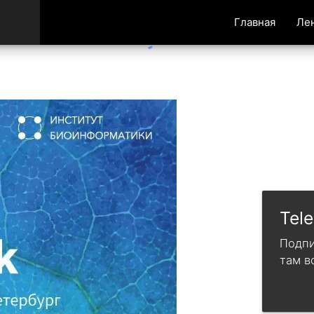
Главная
Ле
Tel
Подпи
там в