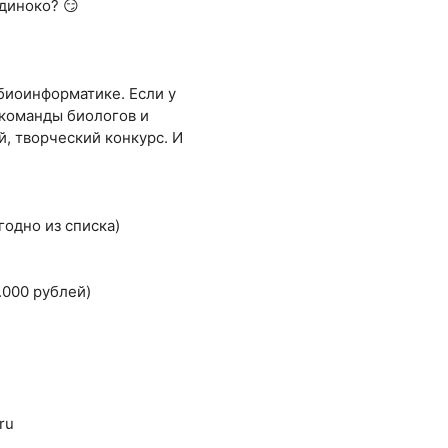
диноко? 😏
биоинформатике. Если у
 команды биологов и
, творческий конкурс. И
одно из списка)
)
.000 рублей)
ru