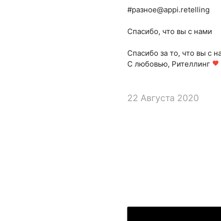
#разное@appi.retelling
Спасибо, что вы с нами
Спасибо за то, что вы с н
С любовью, Рителлинг
favorite
22 Августа 2020