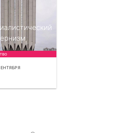
иалистический
ернизм
тво
СЕНТЯБРЯ
АТЬ