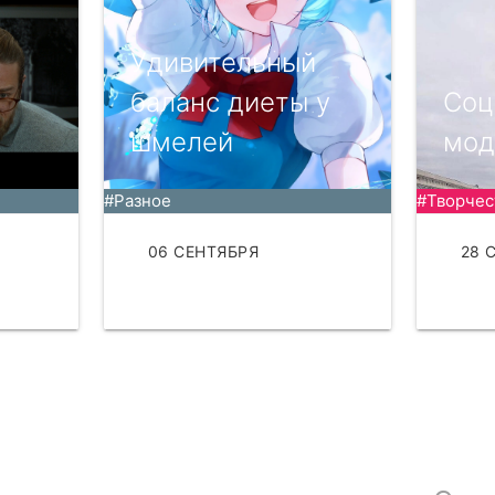
Удивительный
баланс диеты у
Соц
шмелей
мод
#Разное
#Творчес
06 СЕНТЯБРЯ
28 
ЧИТАТЬ
ЧИТ