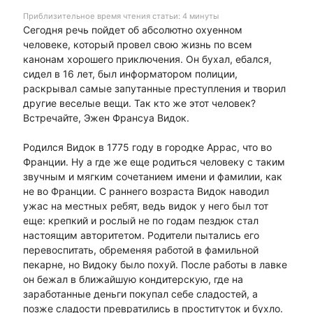
Приблизительное время чтения статьи: 4 минуты
Сегодня речь пойдет об абсолютно охуенном
человеке, который провел свою жизнь по всем
канонам хорошего приключения. Он бухал, ебался,
сидел в 16 лет, был информатором полиции,
раскрывал самые запутанные преступления и творил
другие веселые вещи. Так кто же этот человек?
Встречайте, Эжен Франсуа Видок.
Родился Видок в 1775 году в городке Аррас, что во
Франции. Ну а где же еще родиться человеку с таким
звучным и мягким сочетанием имени и фамилии, как
не во Франции. С раннего возраста Видок наводил
ужас на местных ребят, ведь видок у него был тот
еще: крепкий и рослый не по годам пездюк стал
настоящим авторитетом. Родители пытались его
перевоспитать, обременяя работой в фамильной
пекарне, но Видоку было похуй. После работы в лавке
он бежал в ближайшую кондитерскую, где на
заработанные деньги покупал себе сладостей, а
позже сладости превратились в проституток и бухло.