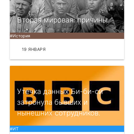
Вторая мировая: причины.
#История
19 ЯНВАРЯ
ЧИТАТЬ
Утечка данных Би-би-си
затронула бывших и
нынешних сотрудников.
#ИТ