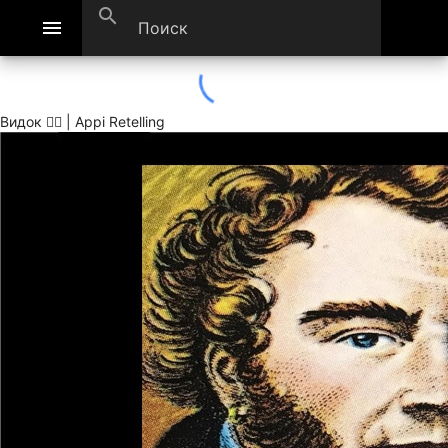
search
menu
Видок 🕵‍♂ | Appi Retelling