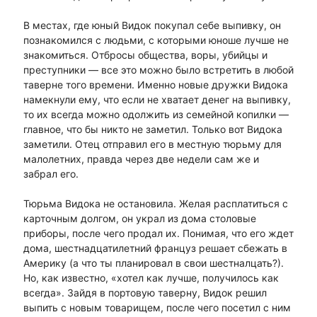
В местах, где юный Видок покупал себе выпивку, он
познакомился с людьми, с которыми юноше лучше не
знакомиться. Отбросы общества, воры, убийцы и
преступники — все это можно было встретить в любой
таверне того времени. Именно новые дружки Видока
намекнули ему, что если не хватает денег на выпивку,
то их всегда можно одолжить из семейной копилки —
главное, что бы никто не заметил. Только вот Видока
заметили. Отец отправил его в местную тюрьму для
малолетних, правда через две недели сам же и
забрал его.
Тюрьма Видока не остановила. Желая расплатиться с
карточным долгом, он украл из дома столовые
приборы, после чего продал их. Понимая, что его ждет
дома, шестнадцатилетний француз решает сбежать в
Америку (а что ты планировал в свои шестналцать?).
Но, как известно, «хотел как лучше, получилось как
всегда». Зайдя в портовую таверну, Видок решил
выпить с новым товарищем, после чего посетил с ним