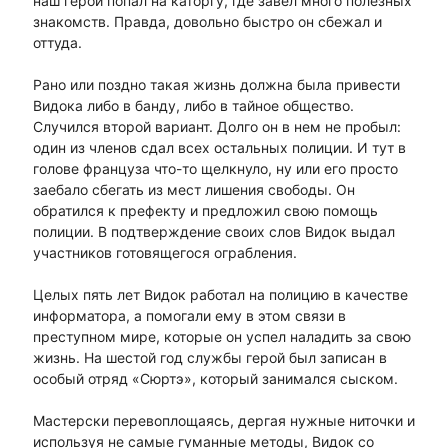
наш герой попал на каторгу, где завел много полезных
знакомств. Правда, довольно быстро он сбежал и
оттуда.
Рано или поздно такая жизнь должна была привести
Видока либо в банду, либо в тайное общество.
Случился второй вариант. Долго он в нем не пробыл:
один из членов сдал всех остальных полиции. И тут в
голове француза что-то щелкнуло, ну или его просто
заебало сбегать из мест лишения свободы. Он
обратился к префекту и предложил свою помощь
полиции. В подтверждение своих слов Видок выдал
участников готовящегося ограбления.
Целых пять лет Видок работал на полицию в качестве
информатора, а помогали ему в этом связи в
преступном мире, которые он успел наладить за свою
жизнь. На шестой год службы герой был записан в
особый отряд «Сюртэ», который занимался сыском.
Мастерски перевоплощаясь, дергая нужные ниточки и
используя не самые гуманные методы, Видок со