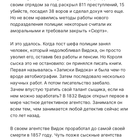
своим отрядом за год раскрыл 811 преступлений, 15
убийств, посадил 38 воров и сделал дохуя чего еще.
Но не всем нравились методы работы нового
подразделения полиции: некоторые считали их
аморальными и требовали закрыть «Сюртэ».
И это удалось. Когда пост шефа полиции занял
человек, который недолюбливал Видока, он просто
уволил его, оставив без работы и пенсии. Но Короля
сыска это не остановило: он принялся писать книги.
Первая называлась «Записки Видока» и была чем-то
вроде автобиографии. Затем последовало несколько
научных работ. А потом писательство заебало.
Зачем впустую тратить свой талант сыщика, если на
нем можно заработать? В 1832 Видок открыл первое в
мире частное детективное агентство. Занимался он
всем тем, чем занимается любой детектив сейчас или
сто лет назад.
В своем агентстве Видок проработал до самой своей
смерти в 1857 году. Чуть позже сыскные агентства