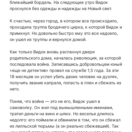
ближайший бордель. На следующее утро Видок
проснулся без одежды и надежды на Новый свет.
К счастью, через город, в котором все происходило,
проходила труппа бродячего цирка, к которой Видок и
примкнул. Но довольно быстро ему это все надоело,
он ушел из труппы и вернулся домой.
Как только Видок вновь распахнул двери
родительского дома, началась революция, за которой
последовала война. Записавшись добровольцем юный
«еще не детектив» провел на службе 1,5 года. За эти
18 месяцев он успел убить двоих человек на дуэлях,
получить звание капрала, попасть в плен и сбежать из
него.
Поняв, что война — это не его, Видок ушел в
самоволку. Он жил под вымышленными именами,
тратил деньги на вино и шлюх. Но веселье длилось
недолго: его поймали и обвинили в том, что он сбежал
из лилльской тюрьмы (а он реально сбежавший). Так