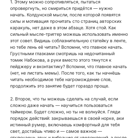
1. Этому можно сопротивляться, пытаться
опровергнуть, но смириться придётся — нужно
начать. Колдунской мысли, после которой появятся
силы и мотивация прочитать сто страниц авторских
каракуль, нет даже в этом абзаце. Хотя стой. Как
сильный мысле-триггер можешь использовать именно
этот совет. Видишь соблазнительную статейку в ленте,
но тебе лень её читать? Вспомни, что главное начать.
Грустными глазками смотришь на недочитанный
томик Набокова, а руки вместо этого тянутся к
пейджеру и вконтактику? Вспомни, что главное начать
(нет, не листать мемы). После того, как ты начнёшь
читать необходимое тебе нагромождение слов,
продолжить это занятие будет гораздо проще.
2. Второе, что ты можешь сделать на случай, если
сложно даже начать — научиться пользоваться
таймером. Будет сложно, но ты не волнуйся. Гляди
порядок действий: закрываешься в своей норке, аки
истинный румер, включаешь комфортный для тебя
свет, достаёшь чтиво и — самое важное —
отключаешь звук и вибрацию от уведомлений, а после