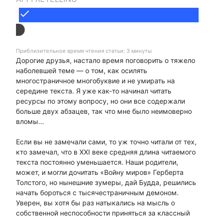
done
Приблизительное время чтения статьи: 3 минуты
Дорогие друзья, настало время поговорить о тяжело
наболевшей теме — о том, как осилять
многостраничное многобуквие и не умирать на
середине текста. Я уже как-то начинал читать
ресурсы по этому вопросу, но они все содержали
больше двух абзацев, так что мне было неимоверно
вломы...
Если вы не замечали сами, то уж точно читали от тех,
кто замечал, что в XXI веке средняя длина читаемого
текста постоянно уменьшается. Наши родители,
может, и могли дочитать «Войну миров» Герберта
Толстого, но нынешние зумеры, дай Будда, решились
начать бороться с тысячестраничным демоном.
Уверен, вы хотя бы раз натыкались на мысль о
собственной неспособности приняться за классный