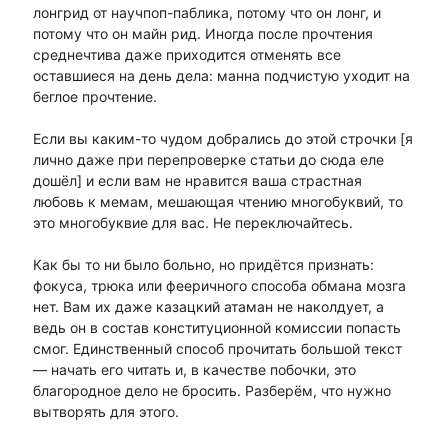
лонгрид от научпоп-паблика, потому что он лонг, и
потому что он майн рид. Иногда после прочтения
среднечтива даже приходится отменять все
оставшиеся на день дела: манна подчистую уходит на
беглое прочтение.
Если вы каким-то чудом добрались до этой строчки [я
лично даже при перепроверке статьи до сюда еле
дошёл] и если вам не нравится ваша страстная
любовь к мемам, мешающая чтению многобуквий, то
это многобуквие для вас. Не переключайтесь.
Как бы то ни было больно, но придётся признать:
фокуса, трюка или фееричного способа обмана мозга
нет. Вам их даже казацкий атаман не наколдует, а
ведь он в состав конституционной комиссии попасть
смог. Единственный способ прочитать большой текст
— начать его читать и, в качестве побочки, это
благородное дело не бросить. Разберём, что нужно
вытворять для этого.