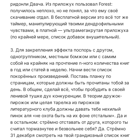
ридонли Двача. Из приложух пользовал Forest:
получилось неплохо, но не понял, за что ему своё
скачивание отдал. В бесплатной версии это всё тот же
таймер, манипулирующий твоими дендрофильными
чувствами, в платной — ультрамегакрутая приложуха
(по крайней мере, список добавок внушительный).
3. Для закрепления эффекта поспорь с другом,
одногруппником, местным бомжом или с самим
собой на крайняк на прочтение n-ного количества книг
в год или статей в неделю. Начни вести список
покорённых произведений. Поставь планку по
страницам, которые должны быть прочитаны тобой за
день. В общем, сделай всё, чтобы пробудить в своей
ленивой тушке дух конкуренции. В теории дружок-
пирожок или целая тарелка из пирожков
литературного клуба должны давать тебе нехилый
пинок аля «не охота быть на их фоне отсталым». Да и
в остальном: стрёмно отставать от друга, которого ты
считал тормазнутее и безвольнее себя? Да. Стрёмно
31 декабря смотреть на твой грандиозный список книг