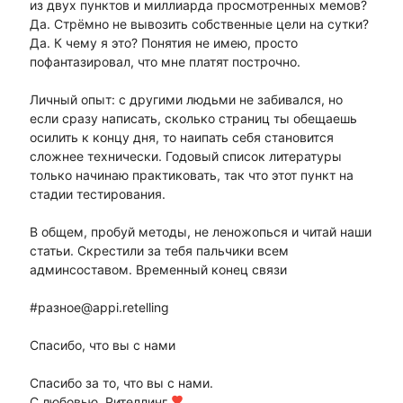
из двух пунктов и миллиарда просмотренных мемов?
Да. Стрёмно не вывозить собственные цели на сутки?
Да. К чему я это? Понятия не имею, просто
пофантазировал, что мне платят построчно.
Личный опыт: с другими людьми не забивался, но
если сразу написать, сколько страниц ты обещаешь
осилить к концу дня, то наипать себя становится
сложнее технически. Годовый список литературы
только начинаю практиковать, так что этот пункт на
стадии тестирования.
В общем, пробуй методы, не леножопься и читай наши
статьи. Скрестили за тебя пальчики всем
админсоставом. Временный конец связи
#разное@appi.retelling
Спасибо, что вы с нами
Спасибо за то, что вы с нами.
С любовью, Рителлинг
favorite