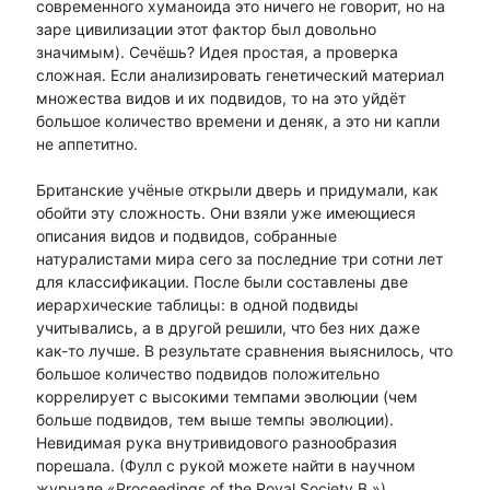
современного хуманоида это ничего не говорит, но на
заре цивилизации этот фактор был довольно
значимым). Сечёшь? Идея простая, а проверка
сложная. Если анализировать генетический материал
множества видов и их подвидов, то на это уйдёт
большое количество времени и деняк, а это ни капли
не аппетитно.
Британские учёные открыли дверь и придумали, как
обойти эту сложность. Они взяли уже имеющиеся
описания видов и подвидов, собранные
натуралистами мира сего за последние три сотни лет
для классификации. После были составлены две
иерархические таблицы: в одной подвиды
учитывались, а в другой решили, что без них даже
как-то лучше. В результате сравнения выяснилось, что
большое количество подвидов положительно
коррелирует с высокими темпами эволюции (чем
больше подвидов, тем выше темпы эволюции).
Невидимая рука внутривидового разнообразия
порешала. (Фулл с рукой можете найти в научном
журнале «Proceedings of the Royal Society B.»)