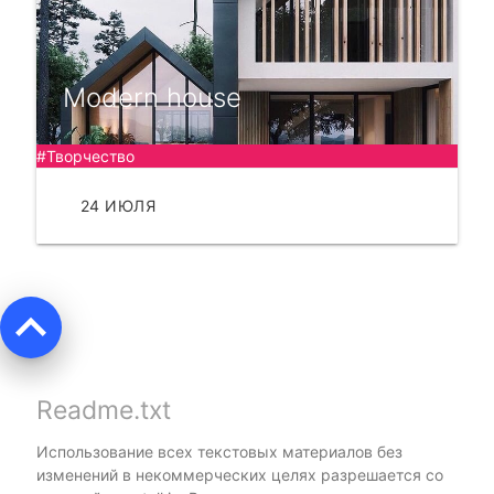
Modern house
#Творчество
24 ИЮЛЯ
ЧИТАТЬ
keyboard_arrow_up
Readme.txt
Использование всех текстовых материалов без
изменений в некоммерческих целях разрешается со