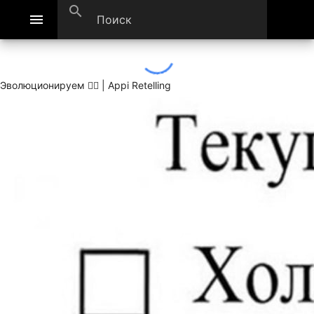
search
menu
Эволюционируем 🚶‍♂ | Appi Retelling