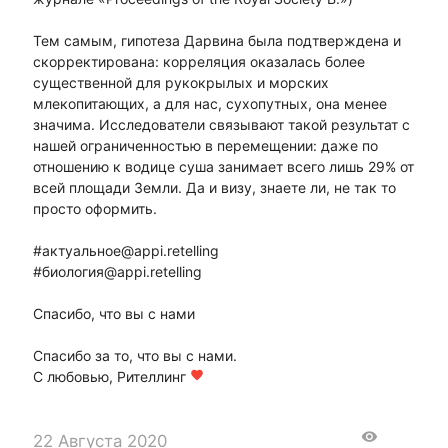
Тем самым, гипотеза Дарвина была подтверждена и
скорректирована: корреляция оказалась более
существенной для рукокрылых и морских
млекопитающих, а для нас, сухопутных, она менее
значима. Исследователи связывают такой результат с
нашей ограниченностью в перемещении: даже по
отношению к водице суша занимает всего лишь 29% от
всей площади Земли. Да и визу, знаете ли, не так то
просто оформить.
#актуальное@appi.retelling
#биология@appi.retelling
Спасибо, что вы с нами
Спасибо за то, что вы с нами.
С любовью, Рителлинг
favorite
visibility
22 Августа 2020