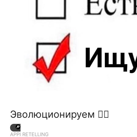
Эволюционируем 🚶‍♂
APPI RETELLING