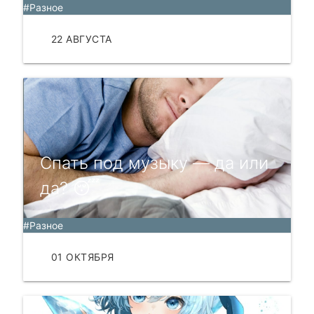
#Разное
22 АВГУСТА
ЧИТАТЬ
Спать под музыку — да или
да? 😴
#Разное
01 ОКТЯБРЯ
ЧИТАТЬ