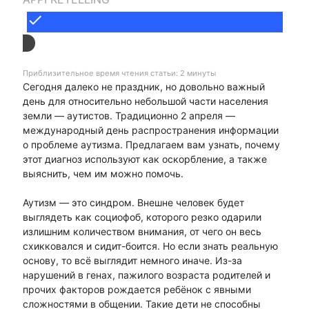
done
Приблизительное время чтения статьи: 2 минуты
Сегодня далеко не праздник, но довольно важный
день для относительно небольшой части населения
земли — аутистов. Традиционно 2 апреля —
международный день распространения информации
о проблеме аутизма. Предлагаем вам узнать, почему
этот диагноз используют как оскорбление, а также
выяснить, чем им можно помочь.
Аутизм — это синдром. Внешне человек будет
выглядеть как социофоб, которого резко одарили
излишним количеством внимания, от чего он весь
схикковался и сидит-боится. Но если знать реальную
основу, то всё выглядит немного иначе. Из-за
нарушений в генах, пажилого возраста родителей и
прочих факторов рождается ребёнок с явными
сложностями в общении. Такие дети не способны