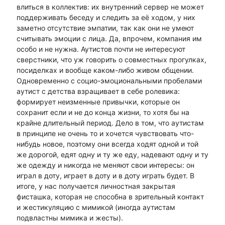
влиться в коллектив: их внутренний сервер не может
поддерживать беседу и следить за её ходом, у них
заметно отсутствие эмпатии, так как они не умеют
считывать эмоции с лица. Да, впрочем, компания им
особо и не нужна. Аутистов почти не интересуют
сверстники, что уж говорить о совместных прогулках,
посиделках и вообще каком-либо живом общении.
Одновременно с социо-эмоциональными пробелами
аутист с детства взращивает в себе ролевика:
формирует неизменные привычки, которые он
сохранит если и не до конца жизни, то хотя бы на
крайне длительный период. Дело в том, что аутистам
в принципе не очень то и хочется чувствовать что-
нибудь новое, поэтому они всегда ходят одной и той
же дорогой, едят одну и ту же еду, надевают одну и ту
же одежду и никогда не меняют свои интересы: он
играл в доту, играет в доту и в доту играть будет. В
итоге, у нас получается личностная закрытая
фисташка, которая не способна в зрительный контакт
и жестикуляцию с мимикой (иногда аутистам
подвластны мимика и жесты).