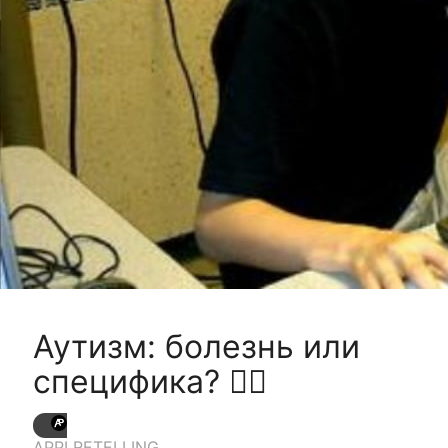
Аутизм: болезнь или
специфика? 🙆‍♂
APPI RETELLING