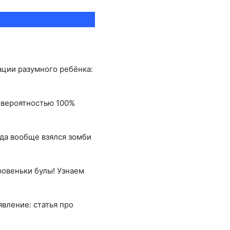
бации разумного ребёнка:
с вероятностью 100%
уда вообще взялся зомби
оровеньки булы! Узнаем
явление: статья про