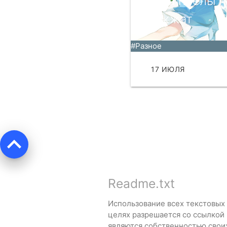
когда пчёлы н
жужжат
#Разное
17 ИЮЛЯ
ЧИТА
keyboard_arrow_up
Readme.txt
Использование всех текстовых
целях разрешается со ссылкой
являются собственностью свои