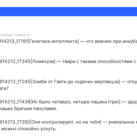
статьи: 1 минута
147914213_17191|Генетика интеллекта] — что важнее при инку
147914213_17345|Ломехуза] — твари с такими способностями 
147914213_17245|Зомби от Гаити до ходячих мертвецов] — отк
зги?
147914213_17438|Их было четверо, четыре пацана (три)] — зд
наших братьев панславян.
147914213_17292|Они контролируют, но не тебя] — уникальное 
й можно спокойно уснуть.