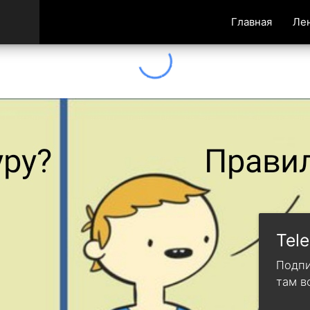
Главная
Ле
Tel
Подпи
там в