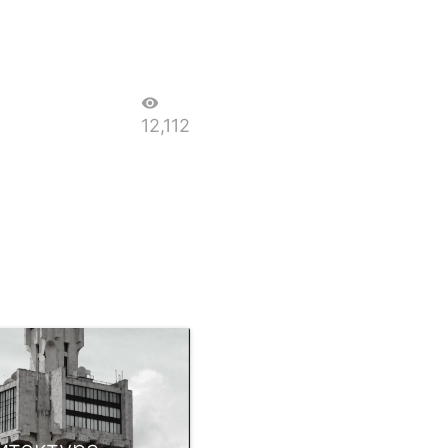
visibility
12,112