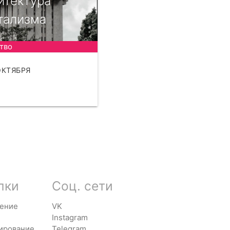
итектура
тализма
тво
ОКТЯБРЯ
АТЬ
лки
Соц. сети
ение
VK
Instagram
ирование
Telegram