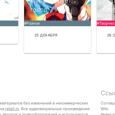
е
контролирует
Арх
голод
бру
#Разное
#Творчес
ТЬ
25 ДЕКАБРЯ
26 
ЧИТАТЬ
ЧИТ
Ссы
 материалов без изменений в некоммерческих
Соглаш
 на
retell.in
. Все аудиовизуальные произведения
Wiki
х авторов и правообладателей и используются
Инвест