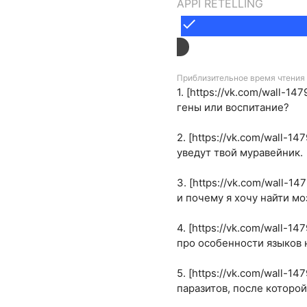
APPI RETELLING
done
Приблизительное время чтения 
1. [https://vk.com/wall-
гены или воспитание?
2. [https://vk.com/wall-
уведут твой муравейник.
3. [https://vk.com/wall-
и почему я хочу найти мо
4. [https://vk.com/wall-
про особенности языков 
5. [https://vk.com/wall-
паразитов, после которо