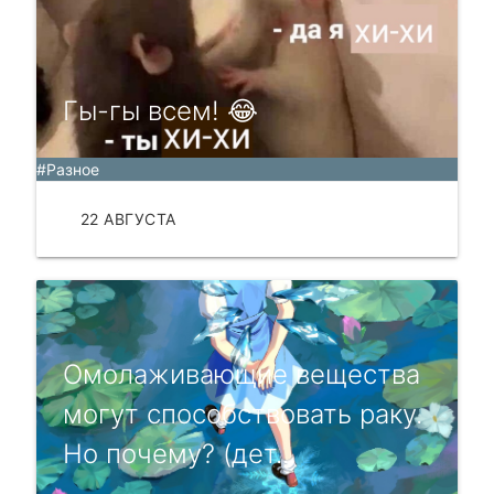
Гы-гы всем! 😂
#Разное
22 АВГУСТА
ЧИТАТЬ
Омолаживающие вещества
могут способствовать раку.
Но почему? (дет...