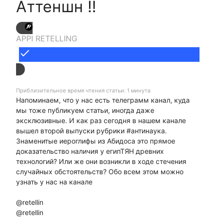
Аттеншн ‼
APPI RETELLING
done
Приблизительное время чтения статьи: 1 минута
Напоминаем, что у нас есть телеграмм канал, куда
мы тоже публикуем статьи, иногда даже
эксклюзивные. И как раз сегодня в нашем канале
вышел второй выпуски рубрики #антинаука.
Знаменитые иероглифы из Абидоса это прямое
доказательство наличия у египТЯН древних
технологий? Или же они возникли в ходе стечения
случайных обстоятельств? Обо всем этом можно
узнать у нас на канале
@retellin
@retellin