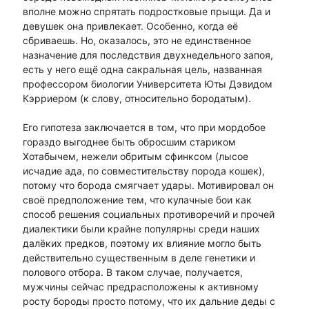
вполне можно спрятать подростковые прыщи. Да и
девушек она привлекает. Особенно, когда её
сбриваешь. Но, оказалось, это не единственное
назначение для последствия двухнедельного запоя,
есть у него ещё одна сакральная цель, названная
профессором биологии Университета Юты Дэвидом
Кэрриером (к слову, относительно бородатым).
Его гипотеза заключается в том, что при мордобое
гораздо выгоднее быть обросшим стариком
Хотабычем, нежели обритым сфинксом (лысое
исчадие ада, по совместительству порода кошек),
потому что борода смягчает удары. Мотивировал он
своё предположение тем, что кулачные бои как
способ решения социальных противоречий и прочей
диалектики были крайне популярны среди наших
далёких предков, поэтому их влияние могло быть
действительно существенным в деле генетики и
полового отбора. В таком случае, получается,
мужчины сейчас предрасположены к активному
росту бороды просто потому, что их дальние деды с