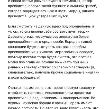
В своей статье [ссылка будет в комментах] автор
проводит аналогию такой функции с львиной гривой,
которая защищает его шею и часть морды, однако
приводит в цирк устаревших шуток.
Если смотреть на данную идею под определённым
углом, то она вполне себе соответствует теории
Дарвина о том, что лучше размножаются более
приспособленные к среде особи. Борода в нашей
концепции будет выступать как раз способом
приспособления к кулакам миролюбивых соседей,
поэтому логично тогда будет считать, что плотная
мотня помогала им почаще выживать при иных
равных характеристиках со спаринг-партнёром (и,
следовательно, получать прочие социальные ништяки
в роли победителя).
Однако, несмотря на всю теоретическую красоту и
стройность гипотезы, исследователям предстоит
провести ещё ряд независимых экспериментов. Во-
первых, мужская борода и овечья шерсть имеют
разную плотность. Во-вторых, надо будет учесть, что