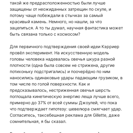
такой же предрасположенностью были лучше
защищены от неожиданных затрещин по скуле, и
потому чаще побеждали в стычках за самый
красивый камень. Немного, но нашли, за что
зацепиться. А то ты думал, научная фантастика может
быть связана только с космосом?
Для первичного подтверждения своей идеи Кэрриер
провёл эксперимент. На искусственную модель
головы человека надевалась овечья шкура разной
плотности (одна была совсем не стрижена, другие
потихоньку подстригались) и поочерёдно по ним
наносились одинаковые удары падающим грузиком, в
том числе по голой поверхности. Как и
предсказывалось, нестриженная овечья шерсть
поглощала кинетическую энергию леща лучше всего,
примерно до 37% от всей суммы Джоулей, что пока
что подтверждает гипотезу: шевелюра смягчает удар.
Согласитесь, таксебешная реклама для Gillette, даже
сомнительная, я бы сказал.