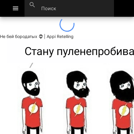
search
menu
Не бей бородатых 🧔 | Appi Retelling