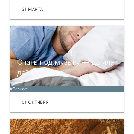
31 МАРТА
ЧИТАТЬ
Спать под музыку — да или
да? 😴
#Разное
01 ОКТЯБРЯ
ЧИТАТЬ