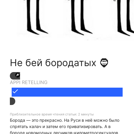
Не бей бородатых 🧔
APPI RETELLING
done
Приблизительное время чтения статьи: 2 минуты
Борода — это прекрасно. На Руси в неё можно было
спрятать калач и затем его приватизировать. А в
бороде новомодных лесников-километросексуалов