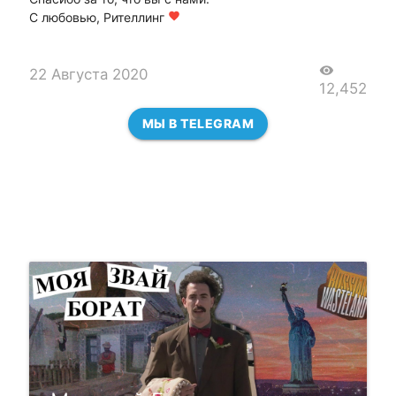
С любовью, Рителлинг
favorite
visibility
22 Августа 2020
12,452
МЫ В TELEGRAM