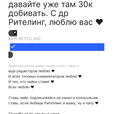
давайте уже там 30к
добивать. С др
Рителинг, люблю вас ❤
APPI RETELLING
done
Приблизительное время чтения статьи: 1 минута
еще редакторов люблю ❤
И всех топовых комментаторов люблю ❤
И тех, кто лайки ставит ❤
Всех люблю ❤
Ставь лайк, подписывайся на канал и колокольчик
ставь, если любишь Рителлинг и маму, ну и папу ❤
Спасибо за то, что вы с нами.