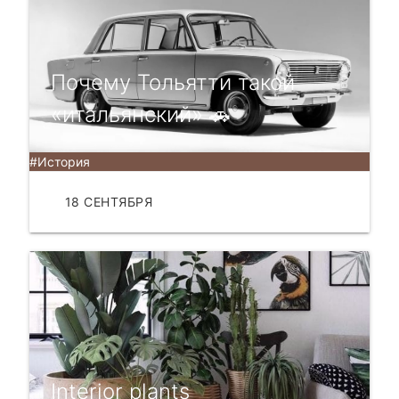
Почему Тольятти такой
«итальянский» 🚗
#История
18 СЕНТЯБРЯ
ЧИТАТЬ
Interior plants