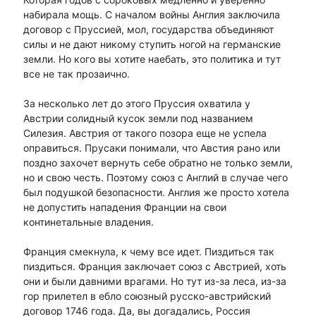
набирала мощь. С началом войны Англия заключила
договор с Пруссией, мол, государства объединяют
силы и не дают никому ступить ногой на германские
земли. Но кого вы хотите наебать, это политика и тут
все не так прозаично.
За несколько лет до этого Пруссия охватила у
Австрии солидный кусок земли под названием
Силезия. Австрия от такого позора еще не успела
оправиться. Прусаки понимали, что Австия рано или
поздно захочет вернуть себе обратно не только земли,
но и свою честь. Поэтому союз с Англий в случае чего
был подушкой безопасности. Англия же просто хотела
не допустить нападения Франции на свои
континетальные владения.
Франция смекнула, к чему все идет. Пиздиться так
пиздиться. Франция заключает союз с Австрией, хоть
они и были давними врагами. Но тут из-за леса, из-за
гор прилетел в ебло союзный русско-австрийский
договор 1746 года. Да, вы догадались, Россия