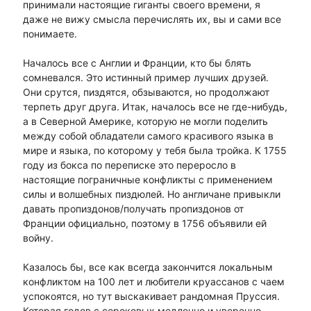
принимали настоящие гиганты своего времени, я
даже не вижу смысла перечислять их, вы и сами все
понимаете.
Началось все с Англии и Франции, кто бы блять
сомневался. Это истинный пример лучших друзей.
Они срутся, пиздятся, обзываются, но продолжают
терпеть друг друга. Итак, началось все не где-нибудь,
а в Северной Америке, которую не могли поделить
между собой обладатели самого красивого языка в
мире и языка, по которому у тебя была тройка. К 1755
году из бокса по переписке это переросло в
настоящие пограничные конфликты с применением
силы и волшебных пиздюлей. Но англичане привыкли
давать пропиздонов/получать пропиздонов от
Франции официально, поэтому в 1756 объявили ей
войну.
Казалось бы, все как всегда закончится локальным
конфликтом на 100 лет и любители круассанов с чаем
успокоятся, но тут выскакивает рандомная Пруссия.
Которая годов с сороковых медленно и уверенно