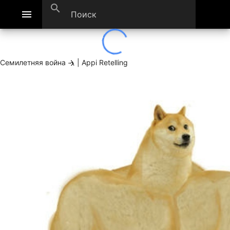
search
menu
Семилетняя война 🤺 | Appi Retelling