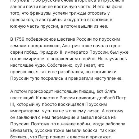
заняли почти все ее восточную часть. И это на фоне
того, что французы успели трижды отсосать у
прессаков, а австрийцы аккуратно вторглись в
южную часть пруссии, а потом вышли из нее.
В 1759 победоносное шествие России по прусским
землям продолжилось, Австрия тоже начала год с
серии побед. Фридрих II, император Пруссии, был уже
готов смириться с поражением в войне. Но случилось
настоящее чудо. Собственно, хуй знает, что
произошло, я так и не разобрался, но противники
Пруссии тупо посрались и прекратили наступление.
А потом происходит настоящий пиздец, вот блять
настоящий. К власти в России приходит долбаеб Петр
III, который ну просто восхищался Прусским
императором, чуть ли не жопу ему лизал. А поэтому
он заключил с нем перемирие и вывел войска из
Пруссии. Поэтому-то в начале войны, когда заболела
Елизавета, русские тоже вывели войска, так как
боялись, что Петр придет к власти и прикажет