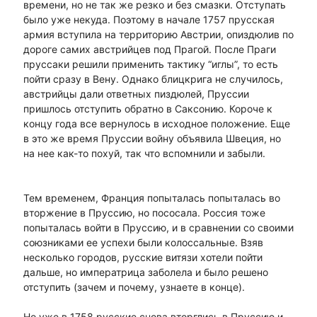
времени, но не так же резко и без смазки. Отступать
было уже некуда. Поэтому в начале 1757 прусская
армия вступила на территорию Австрии, опиздюлив по
дороге самих австрийцев под Прагой. После Праги
пруссаки решили применить тактику “иглы”, то есть
пойти сразу в Вену. Однако блицкрига не случилось,
австрийцы дали ответных пиздюлей, Пруссии
пришлось отступить обратно в Саксонию. Короче к
концу года все вернулось в исходное положение. Еще
в это же время Пруссии войну объявила Швеция, но
на нее как-то похуй, так что вспомнили и забыли.
Тем временем, Франция попыталась попыталась во
вторжение в Пруссию, но пососала. Россия тоже
попыталась войти в Пруссию, и в сравнении со своими
союзниками ее успехи были колоссальные. Взяв
несколько городов, русские витязи хотели пойти
дальше, но императрица заболела и было решено
отступить (зачем и почему, узнаете в конце).
Но уже в 1758 русские снова вторглись в Пруссию и