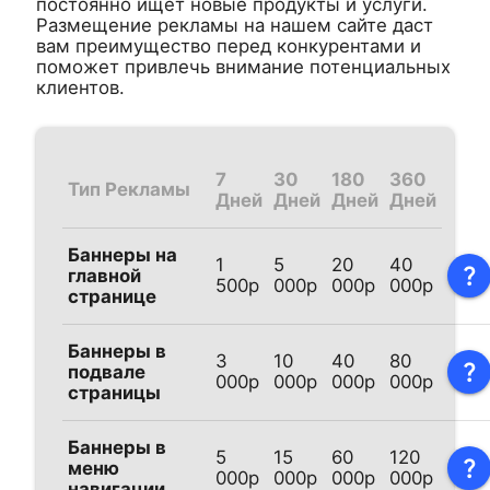
постоянно ищет новые продукты и услуги.
Размещение рекламы на нашем сайте даст
вам преимущество перед конкурентами и
поможет привлечь внимание потенциальных
клиентов.
7
30
180
360
Тип Рекламы
Дней
Дней
Дней
Дней
Баннеры на
1
5
20
40
question_mark
главной
500р
000р
000р
000р
странице
Баннеры в
3
10
40
80
question_mark
подвале
000р
000р
000р
000р
страницы
Баннеры в
5
15
60
120
question_mark
меню
000р
000р
000р
000р
навигации