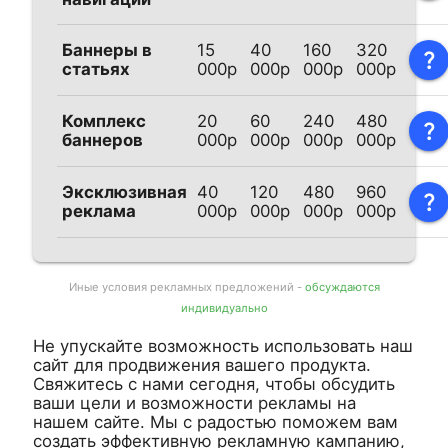
Баннеры в
15
40
160
320
question_mark
статьях
000р
000р
000р
000р
Комплекс
20
60
240
480
question_mark
баннеров
000р
000р
000р
000р
Эксклюзивная
40
120
480
960
question_mark
реклама
000р
000р
000р
000р
Иные условия рекламных предложений -
обсуждаются
индивидуально
Не упускайте возможность использовать наш
сайт для продвижения вашего продукта.
Свяжитесь с нами сегодня, чтобы обсудить
ваши цели и возможности рекламы на
нашем сайте. Мы с радостью поможем вам
создать эффективную рекламную кампанию,